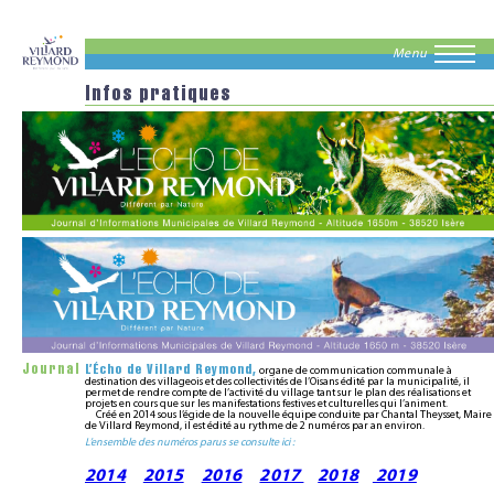
Menu
Infos pratiques
Journal
L’Écho de Villard Reymond,
organe de communication communale à
destination des villageois et des collectivités de l’Oisans édité par la municipalité, il
permet de rendre compte de l’activité du village tant sur le plan des réalisations et
projets en cours que sur les manifestations festives et culturelles qui l’animent.
Créé en 2014 sous l’égide de la nouvelle équipe conduite par Chantal Theysset, Maire
de Villard Reymond, il est édité au rythme de 2 numéros par an environ.
L’ensemble des numéros parus se consulte ici :
2014
2015
2016
2017
2018
2019