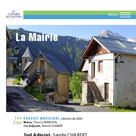
Menu
La Mairie
Les
Conseil municipal,
élection de 2026
Élus
Maire,
Thierry MARCHIAL
1er Adjoint,
Patrick CHABERT
2nd Adjoint,
Sandie CHABERT