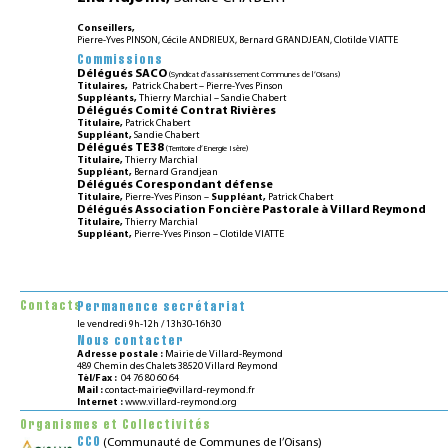
Conseillers,
Pierre-Yves PINSON, Cécile ANDRIEUX, Bernard GRANDJEAN, Clotilde VIATTE
Commissions
Délégués SACO
(Syndicat d’assainissement Communes de l’Oisans)
Titulaires,
Patrick Chabert – Pierre-Yves Pinson
Suppléants,
Thierry Marchial – Sandie Chabert
Délégués Comité Contrat Rivières
Titulaire,
Patrick Chabert
Suppléant,
Sandie Chabert
Délégués TE38
(Territoire d’Energie Isère)
Titulaire,
Thierry Marchial
Suppléant,
Bernard Grandjean
Délégués Corespondant défense
Titulaire,
Pierre-Yves Pinson –
Suppléant,
Patrick Chabert
Délégués Association Foncière Pastorale à Villard Reymond
Titulaire,
Thierry Marchial
Suppléant,
Pierre-Yves Pinson – Clotilde VIATTE
Contacts
Permanence secrétariat
le vendredi 9h-12h / 13h30-16h30
Nous contacter
Adresse postale :
Mairie de Villard-Reymond
489 Chemin des Chalets 38520 Villard Reymond
Tèl/Fax :
04 76 80 60 64
Mail :
contact-mairie@villard-reymond.fr
Internet :
www.villard-reymond.org
Organismes et Collectivités
CCO
(Communauté de Communes de l’Oisans)