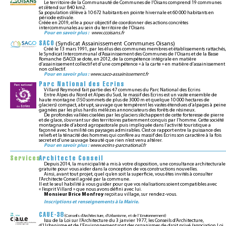
Le territoire de la Communauté de Communes de l’Oisans comprend 19 communes
et s’étend sur 840 km2.
Sa population s’élève à 10 672 habitants en pointe hivernale et 60 000 habitants en
période estivale.
Créée en 2019, elle a pour objectif de coordonner des actions concrètes
intercommunales au sein du territoire de l’Oisans
Pour en savoir plus :
www.ccoisans.fr
SACO
(Syndicat Assainissement Communes Oisans)
Créé le 13 mars 1991, par les élus des communes membres et établissements rattachés,
le Syndicat Intercommunal d’Assainissement des Communes de l’Oisans et de la Basse
Romanche (SACO) se dote, en 2012, de la compétence intégrale en matière
d’assainissement collectif et d’une compétence « à la carte » en matière d’assainissement
non collectif.
Pour en savoir plus :
www.saco-assainissement.fr
Parc National des Ecrins
Villard Reymond fait partie des 47 communes du Parc National des Ecrins
Entre Alpes du Nord et Alpes du Sud, le massif des Ecrins est un vaste ensemble de
haute montagne (150 sommets de plus de 3000 m et quelque 10 000 hectares de
glaciers) compact, abrupt, sauvage que tempèrent les vastes étendues d’alpages à peine
gagnées par les plus hardis mélèzes annonciateurs des forêts de résineux.
De profondes vallées ciselées par les glaciers s’échappent de cette forteresse de pierre
et de glace, s’ouvrant sur des territoires patiemment conquis par l’homme. Cette société
montagnarde d’abord agropastorale puis impliquée dans l’activité touristique a
façonné avec humilité ces paysages admirables. C’est ce rapport entre la puissance des
reliefs et la ténacité des hommes qui confère au massif des Ecrins son caractère à la fois
secret et d’une sauvage beauté que rien n’est venu altérer.
Pour en savoir plus :
www.ecrins-parcnational.fr
Services
Architecte Conseil
Depuis 2014, la municipalité a mis à votre disposition, une consultance architecturale
gratuite pour vous aider dans la conception de vos constructions nouvelles.
Ainsi, avant tout projet, quel qu’en soit la superficie, vous êtes invités à consulter
l’Architecte Conseil agréé par la commune.
Il est le seul habilité à vous guider pour que vos réalisations soient compatibles avec
« l’esprit Villard » que nous avons défini avec lui.
Monsieur Brice Monfroy
reçoit au village, sur rendez-vous.
Inscriptions et renseignements à la Mairie.
CAUE-38
(Conseils d’Architecture, d’Urbanisme, et de l’Environnement)
Issu de la Loi sur l’Architecture du 3 janvier 1977, les Conseils d’Architecture,
d’Urbanisme et de l’Environnement sont des organismes de droit privé (association Loi