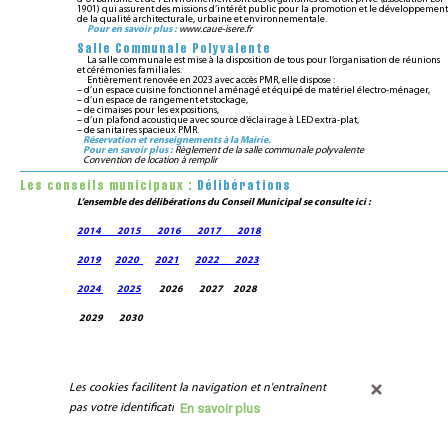
1901) qui assurent des missions d’intérêt public pour la promotion et le développement
de la qualité architecturale, urbaine et environnementale.
Pour en savoir plus :
www.caue-isere.fr
Salle Communale Polyvalente
La salle communale est mise à la disposition de tous pour l’organisation de réunions
et cérémonies familiales.
Entièrement renovée en 2023 avec accès PMR, elle dispose :
– d’un espace cuisine fonctionnel aménagé et équipé de matériel électro-ménager,
– d’un espace de rangement et stockage,
– de cimaises pour les expositions,
– d’un plafond acoustique avec source d’éclairage à LED extra-plat,
– de sanitaires spacieux PMR.
Réservation et renseignements à la Mairie.
Pour en savoir plus :
Règlement de la salle communale polyvalente
Convention de location à remplir
Les conseils municipaux :
Délibérations
L’ensemble des délibérations du Conseil Municipal se consulte ici :
2014
2015
2016
2017
2018
2019
2020
2021
2022
2023
2024
2025
2026 2027
2028
2029 2030
Les cookies facilitent la navigation et n'entraînent 
En savoir plus
pas votre identification.
Contacter la mairie
-
Venir à Villard Reymond
-
Mentions légales