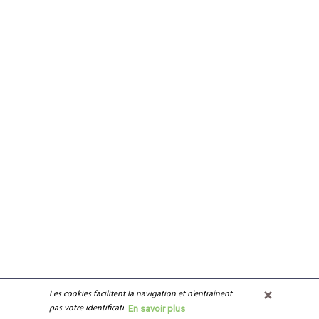
Les cookies facilitent la navigation et n'entraînent 
Contacter la mairie
-
Venir à Villard Reymond
-
Mentions légales
En savoir plus
pas votre identification.