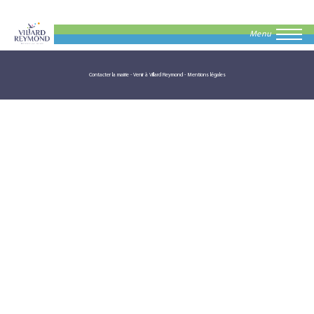
Menu
Contacter la mairie
-
Venir à Villard Reymond
-
Mentions légales