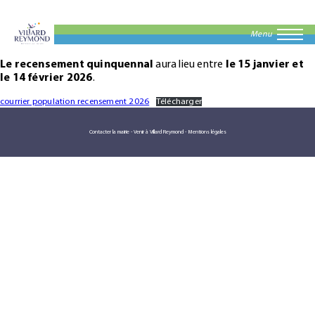
Menu
Le recensement quinquennal
aura lieu entre
le 15 janvier
et
le 14 février 2026
.
courrier population recensement 2026
Télécharger
Contacter la mairie
-
Venir à Villard Reymond
-
Mentions légales