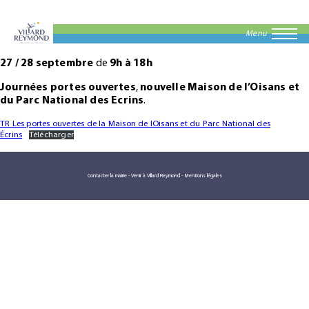
Menu
27 / 28 septembre
de
9h à 18h
Journées portes ouvertes
,
nouvelle Maison de l’Oisans et
du Parc National des Ecrins
.
TR Les portes ouvertes de la Maison de lOisans et du Parc National des
Écrins
Télécharger
Contacter la mairie
-
Venir à Villard Reymond
-
Mentions légales