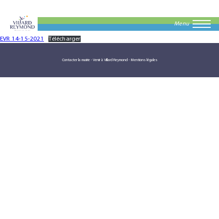
Menu
EVR 14-15-2021
Télécharger
Contacter la mairie
-
Venir à Villard Reymond
-
Mentions légales