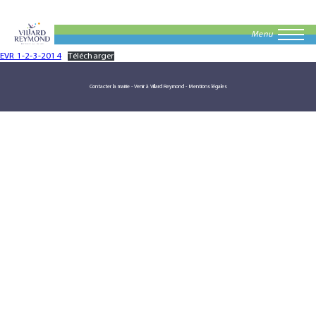
Menu
EVR 1-2-3-2014
Télécharger
Contacter la mairie
-
Venir à Villard Reymond
-
Mentions légales