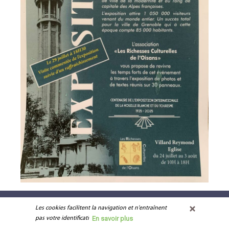
Les cookies facilitent la navigation et n'entraînent 
Contacter la mairie
-
Venir à Villard Reymond
-
Mentions légales
En savoir plus
pas votre identification.