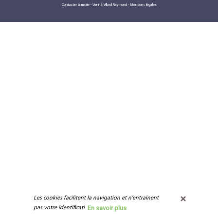
Contacter la mairie
-
Venir à Villard Reymond
-
Mentions légales
Les cookies facilitent la navigation et n'entraînent 
En savoir plus
pas votre identification.