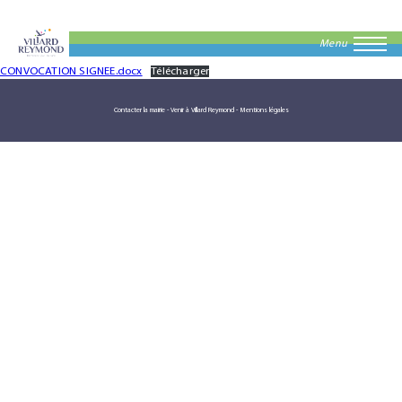
Menu
CONVOCATION SIGNEE.docx
Télécharger
Contacter la mairie
-
Venir à Villard Reymond
-
Mentions légales