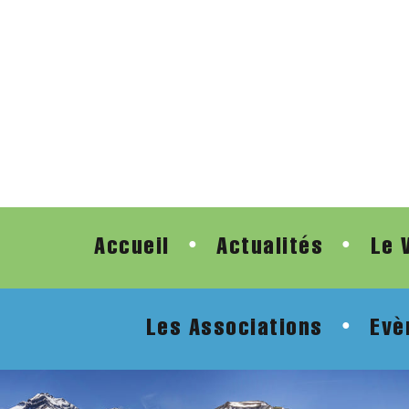
Accueil
Actualités
Le 
●
●
Les Associations
Evè
●