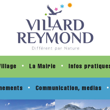
Village
La Mairie
Infos pratique
●
●
nements
Communication, medias
●
●